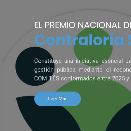
EL PREMIO NACIONAL D
Contraloría 
Constituye una iniciativa esencial p
gestión pública mediante el recon
COMITÉS conformados entre 2025 y 
Leer Más