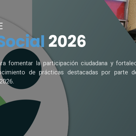
E
Social
2026
ara fomentar la participación ciudadana y fortale
ocimiento de prácticas destacadas por parte d
2026.