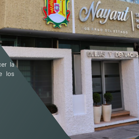
cer la
e los